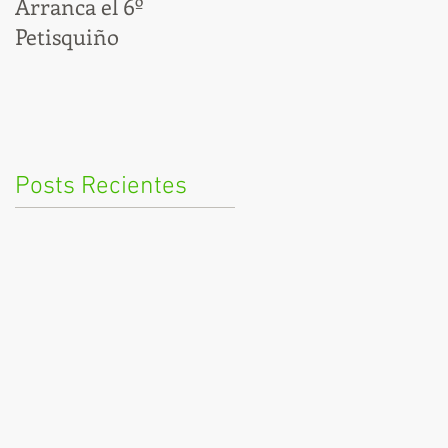
Arranca el 6º
Por fin, ya estamos en
Petisquiño
modo Cocido
Posts Recientes