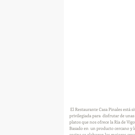
 El Restaurante Casa Pinales está situado en el Barrio marinero de Chapela, y goza de una posición 
privilegiada para  disfrutar de una
platos que nos ofrece la Ría de Vigo
Basado en  un producto cercano y lo
cocina se elaboran las mejores crea