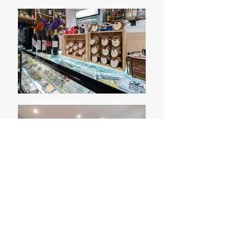
La Tapería y tienda "O Bocado
Ibérico" está ubicada en Rúa Gamboa,