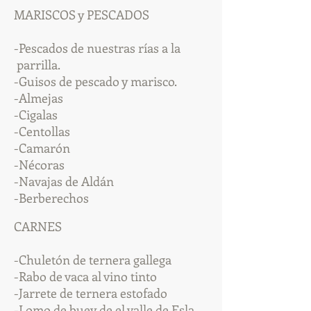
MARISCOS y PESCADOS
-Pescados de nuestras rías a la
parrilla.
-Guisos de pescado y marisco.
-Almejas
-Cigalas
-Centollas
-Camarón
-Nécoras
-Navajas de Aldán
-Berberechos
CARNES
-Chuletón de ternera gallega
-Rabo de vaca al vino tinto
-Jarrete de ternera estofado
-Lomo de buey de el valle de Esla