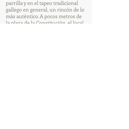
parrilla y en el tapeo tradicional
gallego en general, un rincón de lo
más auténtico. A pocos metros de
la plaza de la Constitución, el local
nos envuelve en un ambiente
típico de mesón de pueblo, y al
adentrarnos percibimos la belleza
en la piedra, en los techos de
madera, y en las botellas de buen
vino.
Es cocina de toda la vida, con
producto de la plaza y de mercado
cercano con el que elaboran el
inevitable tapeo: Pulpitos, Almejas,
Zamburiñas, Navajas, Mejillones,
las Empanadas del día.... El
apartado de carnes es el plato
fuerte, el sabor de la ganadería
gallega grelhado al estilo
portugués, de la mano del maestro