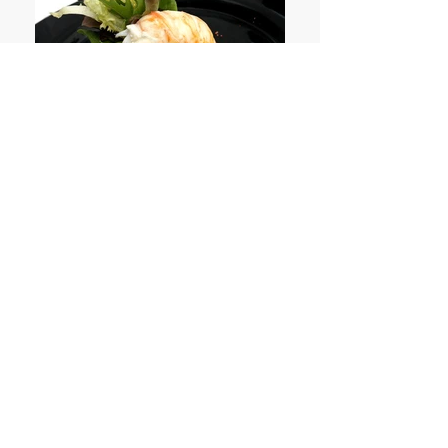
Restaurante Bitadorna
Vigo
El restaurante Bitadorna en Vigo es
sin lugar a dudas uno de los templos
gastronómicos de la ciudad, un
ejemplar de la cocina de mayor
calidad en un formato de
restaurante elegante y acogedor,
situado en la calle Ecuador 56, en