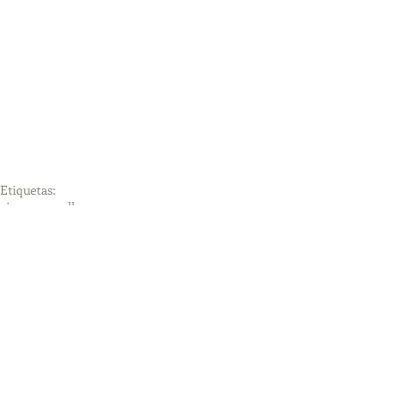
Etiquetas:
vigo
casco vello
Comentarios