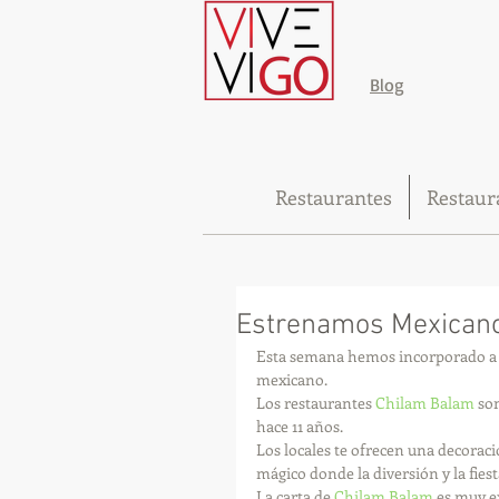
Blog
Restaurantes
Restaur
Estrenamos Mexicano
Esta semana hemos incorporado a n
mexicano. 
Los restaurantes 
Chilam Balam
 so
hace 11 años. 
Los locales te ofrecen una decoració
mágico donde la diversión y la fie
La carta de 
Chilam Balam
 es muy e