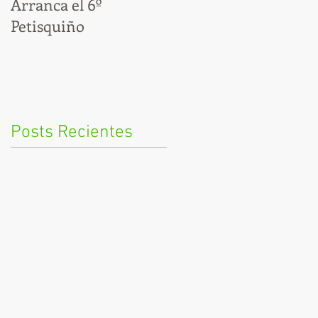
Arranca el 6º
Por fin, ya estamos en
Petisquiño
modo Cocido
Posts Recientes