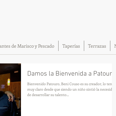
antes de Marisco y Pescado
Taperías
Terrazas
Damos la Bienvenida a Patouro
Bienvenido Patouro, Beni Couso es su creador, lo tenía
muy claro desde que siendo un niño sintió la necesidad
de desarrollar su talento...