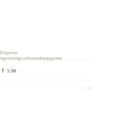
Etiquetas:
vigo
vivevigo.info
mizakaya
japones
Comentarios