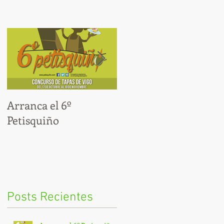
Arranca el 6º
Por fin, ya estamos en
Petisquiño
modo Cocido
Posts Recientes