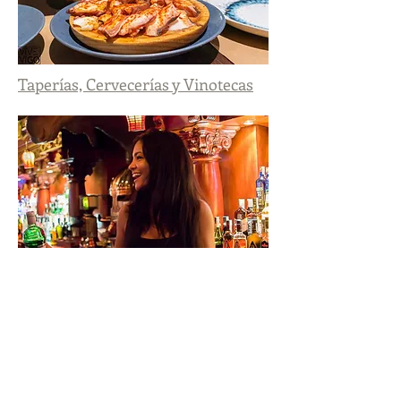
Taperías, Cervecerías y Vinotecas
Noche
Recomendamos:
-Restaurantes con vistas al mar.
-Para comer en el Centro de Vigo.
-Restaurantes románticos.