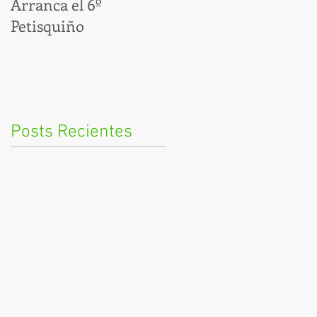
Arranca el 6º
Por fin, ya estamos en
Petisquiño
modo Cocido
Posts Recientes