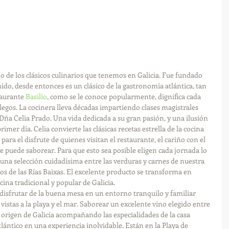
no de los clásicos culinarios que tenemos en Galicia. Fue fundado 
nido, desde entonces es un clásico de la gastronomía atlántica, tan 
taurante 
Basilio
, como se le conoce popularmente, dignifica cada 
llegos. La cocinera lleva décadas impartiendo clases magistrales 
 Dña Celia Prado. Una vida dedicada a su gran pasión, y una ilusión 
mer día. Celia convierte las clásicas recetas estrella de la cocina 
para el disfrute de quienes visitan el restaurante, el cariño con el 
e puede saborear. Para que esto sea posible eligen cada jornada lo 
 una selección cuidadísima entre las verduras y carnes de nuestra 
cos de las Rías Baixas. El excelente producto se transforma en 
ina tradicional y popular de Galicia. 
a disfrutar de la buena mesa en un entorno tranquilo y familiar 
vistas a la playa y el mar. Saborear un excelente vino elegido entre 
origen de Galicia acompañando las especialidades de la casa 
ántico en una experiencia inolvidable. Están en la Playa de 